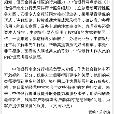
须知，但完全具备相应的行为能力，中信银行网点参照《中
信银行南京分行无障碍厅堂服务细则》，立刻启动可行性服
务方案，安排专人全程陪同对接办理业务，采用录音录像的
形式，讲解细则、按标准话术完成双录操作，确认客户办理
信用卡的真实意愿，及办卡后的注意事项等。办理业务还需
要本人签字，中信银行网点采用了按指印的方式并拍照上
传。一切难题，就这样迎刃而解了。办理完业务，中信银行
还主动了解李先生行程，帮助其提前预约好出租车，李先生
非常感激。望着客人满意离去的背影，中信银行工作人员的
内心也充满着成就感。
中信银行南京分行相关负责人介绍，作为社会群体中不
可忽视的一部分，残疾人士需要得到更多的关爱，他们的权
益需要得到更多的维护。银行网点作为最基层的银行服务机
构，在日常的经营中常常会与这些“特殊”的客户打交道。未
来，中信银行将继续提升服务能力和服务水平，帮助和解决
老年客户、残障客户等特殊客户群体的“急愁难盼”问题，为
客户提供有温度的服务。（文 许小溯）
责编：乐小编